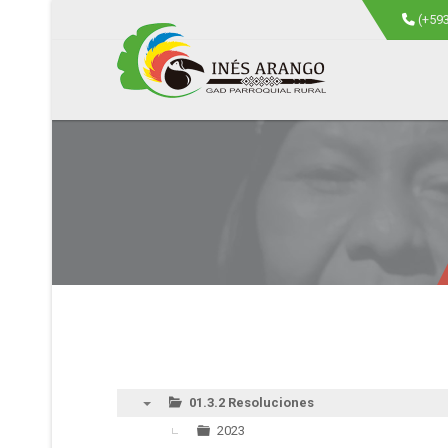
(+59
01.3.2 Resoluciones
▼
2023