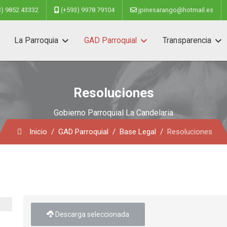
3) 9852 43332
(+593) 9978 79104
jpinesarango@hotmail.es
La Parroquia
GAD Parroquial
Transparencia
Resoluciones
Gobierno Parroquial La Candelaria
Inicio
GAD Parroquial
Base Legal
Resoluciones
Descarga seleccionada