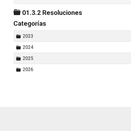
Carpeta
01.3.2 Resoluciones
Categorías
Carpeta
2023
Carpeta
2024
Carpeta
2025
Carpeta
2026