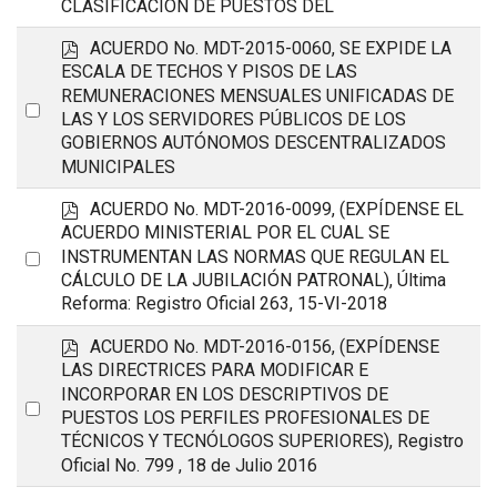
CLASIFICACIÓN DE PUESTOS DEL
p
ACUERDO No. MDT-2015-0060, SE EXPIDE LA
d
ESCALA DE TECHOS Y PISOS DE LAS
f
REMUNERACIONES MENSUALES UNIFICADAS DE
Select
LAS Y LOS SERVIDORES PÚBLICOS DE LOS
an
GOBIERNOS AUTÓNOMOS DESCENTRALIZADOS
MUNICIPALES
item
p
ACUERDO No. MDT-2016-0099, (EXPÍDENSE EL
d
ACUERDO MINISTERIAL POR EL CUAL SE
f
Select
INSTRUMENTAN LAS NORMAS QUE REGULAN EL
CÁLCULO DE LA JUBILACIÓN PATRONAL), Última
an
Reforma: Registro Oficial 263, 15-VI-2018
item
p
ACUERDO No. MDT-2016-0156, (EXPÍDENSE
d
LAS DIRECTRICES PARA MODIFICAR E
f
INCORPORAR EN LOS DESCRIPTIVOS DE
Select
PUESTOS LOS PERFILES PROFESIONALES DE
an
TÉCNICOS Y TECNÓLOGOS SUPERIORES), Registro
Oficial No. 799 , 18 de Julio 2016
item