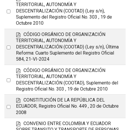
d
TERRITORIAL, AUTONOMÍA Y
f
Select
DESCENTRALIZACIÓN (COOTAD) (Ley s/n),
Suplemento del Registro Oficial No. 303 , 19 de
an
Octubre 2010
item
p
CÓDIGO ORGÁNICO DE ORGANIZACIÓN
d
TERRITORIAL, AUTONOMÍA Y
f
Select
DESCENTRALIZACIÓN (COOTAD) (Ley s/n), Última
Reforma: Cuarto Suplemento del Registro Oficial
an
584, 21-VI-2024
item
p
CÓDIGO ORGÁNICO DE ORGANIZACIÓN
d
TERRITORIAL, AUTONOMÍA Y
Select
f
DESCENTRALIZACIÓN (COOTAD), Suplemento del
an
Registro Oficial No. 303 , 19 de Octubre 2010
item
p
CONSTITUCIÓN DE LA REPÚBLICA DEL
d
Select
ECUADOR, Registro Oficial No. 449 , 20 de Octubre
f
2008
an
item
p
CONVENIO ENTRE COLOMBIA Y ECUADOR
d
SOBRE TRANSITO Y TRANSPORTE DE PERSONAS,