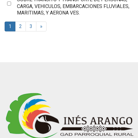
Select
f
CARGA, VEHICULOS, EMBARCACIONES FLUVIALES,
an
MARITIMAS, Y AERONA VES.
item
1
2
3
»