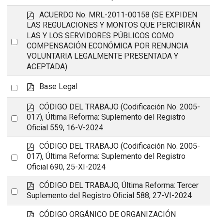
item
p
ACUERDO No. MRL-2011-00158 (SE EXPIDEN
d
LAS REGULACIONES Y MONTOS QUE PERCIBIRÁN
f
LAS Y LOS SERVIDORES PÚBLICOS COMO
Select
COMPENSACIÓN ECONÓMICA POR RENUNCIA
an
VOLUNTARIA LEGALMENTE PRESENTADA Y
ACEPTADA)
item
p
Select
Base Legal
d
an
f
p
CÓDIGO DEL TRABAJO (Codificación No. 2005-
item
d
Select
017), Última Reforma: Suplemento del Registro
f
Oficial 559, 16-V-2024
an
item
p
CÓDIGO DEL TRABAJO (Codificación No. 2005-
d
Select
017), Última Reforma: Suplemento del Registro
f
Oficial 690, 25-XI-2024
an
item
p
CÓDIGO DEL TRABAJO, Última Reforma: Tercer
Select
d
Suplemento del Registro Oficial 588, 27-VI-2024
an
f
p
CÓDIGO ORGÁNICO DE ORGANIZACIÓN
item