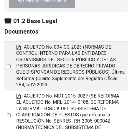
Descarga seleccionada
Carpeta
01.2 Base Legal
Documentos
p
ACUERDO No. 004-CG-2023 (NORMAS DE
d
CONTROL INTERNO PARA LAS ENTIDADES,
f
ORGANISMOS DEL SECTOR PÚBLICO Y DE LAS
Select
PERSONAS JURÍDICAS DE DERECHO PRIVADO
QUE DISPONGAN DE RECURSOS PÚBLICOS), Última
an
Reforma: (Cuarto Suplemento del Registro Oficial
item
284, 5-IV-2023
p
ACUERDO No. MDT-2015-0027 (SE REFORMA
d
EL ACUERDO No. MRL-2014- 0188, SE REFORMA
f
LA NORMA TÉCNICA DEL SUBSISTEMA DE
Select
CLASIFICACIÓN DE PUESTOS que reforma la
RESOLUCIÓN No. SENRES- RH-2005-000042
an
(NORMA TÉCNICA DEL SUBSISTEMA DE
item