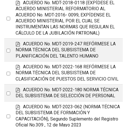
p
ACUERDO No. MDT-2018-0118 (EXPÍDESE EL
d
ACUERDO MINISTERIAL REFORMATORIO AL
f
ACUERDO No. MDT-2016- 0099, EXPÍDENSE EL
Select
ACUERDO MINISTERIAL POR EL CUAL SE
an
INSTRUMENTAN LAS NORMAS QUE REGULAN EL
CÁLCULO DE LA JUBILACIÓN PATRONAL)
item
p
ACUERDO No. MDT-2019-247 REFÓRMESE LA
d
Select
NORMA TÉCNICA DEL SUBSISTEMA DE
f
PLANIFICACIÓN DEL TALENTO HUMANO
an
item
p
ACUERDO No. MDT-2022-168 REFÓRMESE LA
d
Select
NORMA TÉCNICA DEL SUBSISTEMA DE
f
CLASIFICACIÓN DE PUESTOS DEL SERVICIO CIVIL
an
item
p
ACUERDO No. MDT-2022-180 NORMA TÉCNICA
Select
d
DEL SUBSISTEMA DE SELECCIÓN DE PERSONAL
an
f
p
ACUERDO No. MDT-2023-062 (NORMA TÉCNICA
item
d
DEL SUBSISTEMA DE FORMACIÓN Y
Select
f
CAPACITACIÓN), Segundo Suplemento del Registro
an
Oficial No.309 , 12 de Mayo 2023