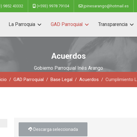
3) 9852 43332
(+593) 9978 79104
jpinesarango@hotmail.es
La Parroquia
GAD Parroquial
Transparencia
Acuerdos
Gobierno Parroquial Inés Arango
icio
GAD Parroquial
Base Legal
Acuerdos
Cumplimiento 
Descarga seleccionada