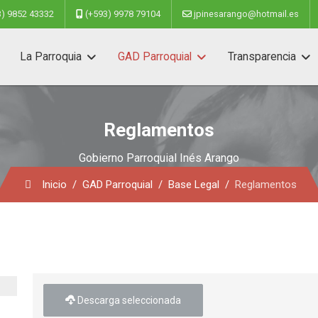
3) 9852 43332
(+593) 9978 79104
jpinesarango@hotmail.es
La Parroquia
GAD Parroquial
Transparencia
Reglamentos
Gobierno Parroquial Inés Arango
Inicio
GAD Parroquial
Base Legal
Reglamentos
Descarga seleccionada