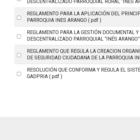
DESCENTRALIZADO PARROQUIAL RURAL “INÉS A
an
REGLAMENTO PARA LA APLICACIÓN DEL PRINCI
item
Select
PARROQUIA INES ARANGO
( pdf )
an
REGLAMENTO PARA LA GESTIÓN DOCUMENTAL Y
item
Select
DESCENTRALIZADO PARROQUIAL “INÉS ARANGO”
an
REGLAMENTO QUE REGULA LA CREACION ORGAN
item
Select
DE SEGURIDAD CIUDADANA DE LA PARROQUIA I
an
RESOLUCIÓN QUE CONFORMA Y REGULA EL SIST
item
Select
GADPRIA
( pdf )
an
item