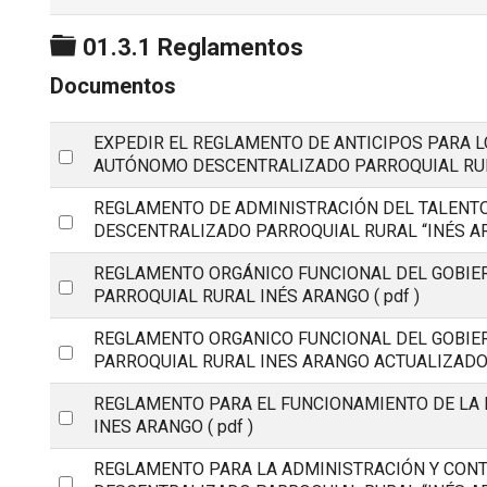
Carpeta
01.3.1 Reglamentos
Documentos
EXPEDIR EL REGLAMENTO DE ANTICIPOS PARA L
Select
AUTÓNOMO DESCENTRALIZADO PARROQUIAL RUR
an
REGLAMENTO DE ADMINISTRACIÓN DEL TALEN
item
Select
DESCENTRALIZADO PARROQUIAL RURAL “INÉS A
an
REGLAMENTO ORGÁNICO FUNCIONAL DEL GOBI
item
Select
PARROQUIAL RURAL INÉS ARANGO
( pdf )
an
REGLAMENTO ORGANICO FUNCIONAL DEL GOBI
item
Select
PARROQUIAL RURAL INES ARANGO ACTUALIZAD
an
REGLAMENTO PARA EL FUNCIONAMIENTO DE LA 
item
Select
INES ARANGO
( pdf )
an
REGLAMENTO PARA LA ADMINISTRACIÓN Y CON
item
Select